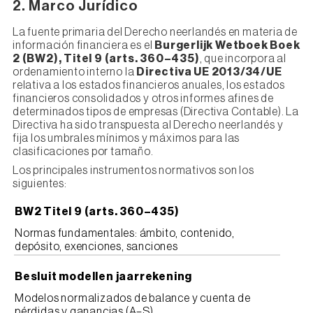
2. Marco Jurídico
La fuente primaria del Derecho neerlandés en materia de
información financiera es el
Burgerlijk Wetboek Boek
2 (BW2), Titel 9 (arts. 360–435)
, que incorpora al
ordenamiento interno la
Directiva UE 2013/34/UE
relativa a los estados financieros anuales, los estados
financieros consolidados y otros informes afines de
determinados tipos de empresas (Directiva Contable). La
Directiva ha sido transpuesta al Derecho neerlandés y
fija los umbrales mínimos y máximos para las
clasificaciones por tamaño.
Los principales instrumentos normativos son los
siguientes:
BW2 Titel 9 (arts. 360–435)
Normas fundamentales: ámbito, contenido,
depósito, exenciones, sanciones
Besluit modellen jaarrekening
Modelos normalizados de balance y cuenta de
pérdidas y ganancias (A–S)