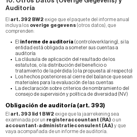
10. Otros Datos (Overige Gegevens) y
Auditoría
El
art. 392 BW2
exige que el paquete del informe anual
incluya los
overige gegevens
(otros datos), que
comprenden:
El
informe de auditoría
(controleverklaring), si la
entidad está obligada a someter sus cuentas a
auditoría
La cláusula de aplicación del resultado de los
estatutos, o la distribución del beneficio o
tratamiento de la pérdida (o la propuesta al respecto)
Los hechos posteriores al cierre del balance que sean
materiales para la evaluación de las cuentas
La declaración sobre criterios de nombramiento del
consejo de supervisión y política de diversidad (NV)
Obligación de auditoría (art. 393)
El
art. 393 lid 1 BW2
exige que la jaarrekening sea
examinada por un
registeraccountant (RA)
o un
accountant-administratieconsulent (AA)
y que
vaya acompañada de un informe de auditoría.