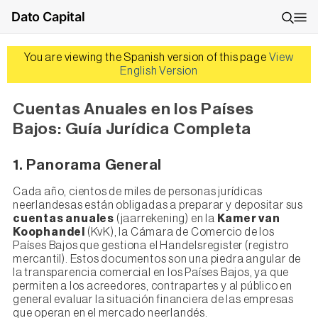
Dato Capital
You are viewing the Spanish version of this page
View
English Version
Cuentas Anuales en los Países
Bajos: Guía Jurídica Completa
1. Panorama General
Cada año, cientos de miles de personas jurídicas
neerlandesas están obligadas a preparar y depositar sus
cuentas anuales
(jaarrekening) en la
Kamer van
Koophandel
(KvK), la Cámara de Comercio de los
Países Bajos que gestiona el Handelsregister (registro
mercantil). Estos documentos son una piedra angular de
la transparencia comercial en los Países Bajos, ya que
permiten a los acreedores, contrapartes y al público en
general evaluar la situación financiera de las empresas
que operan en el mercado neerlandés.