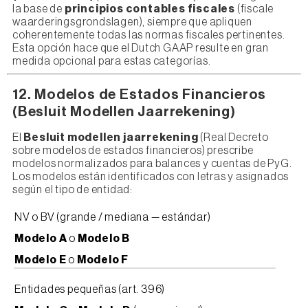
la base de
principios contables fiscales
(fiscale
waarderingsgrondslagen), siempre que apliquen
coherentemente todas las normas fiscales pertinentes.
Esta opción hace que el Dutch GAAP resulte en gran
medida opcional para estas categorías.
12. Modelos de Estados Financieros
(Besluit Modellen Jaarrekening)
El
Besluit modellen jaarrekening
(Real Decreto
sobre modelos de estados financieros) prescribe
modelos normalizados para balances y cuentas de PyG.
Los modelos están identificados con letras y asignados
según el tipo de entidad:
NV o BV (grande / mediana — estándar)
Modelo A
o
Modelo B
Modelo E
o
Modelo F
Entidades pequeñas (art. 396)