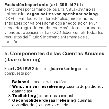
Exclusión importante (art. 398 lid 7):
Las
exenciones por tamaño de los arts. 395a–397
no
se
aplican a las
organisaties van openbaar belang
(OOB — Entidades de Interés Público), incluidas las
entidades con valores admitidos a negociación en un
mercado regulado, entidades de crédito, aseguradoras
y fondos de pensiones. Las OOB deben cumplir todos los
requisitos del Título 9 independientemente de su
tamaño.
5. Componentes de las Cuentas Anuales
(Jaarrekening)
El
art. 361 BW2
define la
jaarrekening
como
compuesta por:
Balans
(balance de situación)
Winst-en-verliesrekening
(cuenta de pérdidas y
ganancias)
Toelichting
(notas a las cuentas)
Geconsolideerde jaarrekening
(cuentas
consolidadas), cuando proceda