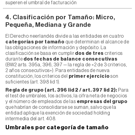
superen el umbral de facturación
4. Clasificación por Tamaño: Micro,
Pequeña, Mediana y Grande
El Derecho neerlandés divide a las entidades en cuatro
categorías por tamaño
que determinan el alcance de
las obligaciones de información y depósito. La
clasificación se basa en cumplir
dos de tres
criterios
durante
dos fechas de balance consecutivas
(BW2 arts. 395a, 396, 397 — la regla de «2 de 3 criterios,
2 años consecutivos»). Para entidades de nueva
constitución, los criterios del
primer ejercicio
son
suficientes (art. 398 lid 1).
Regla de grupo (art. 396 lid 2 / art. 397 lid 2):
Para
el test de umbrales, los activos, la cifra neta de negocios
y el número de empleados de las
empresas del grupo
que habrían de consolidarse se suman, salvo que la
entidad aplique la exención de sociedad holding
intermedia del art. 408.
Umbrales por categoría de tamaño