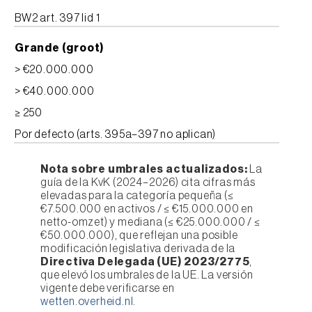
BW2 art. 397 lid 1
Grande (groot)
> €20.000.000
> €40.000.000
≥ 250
Por defecto (arts. 395a–397 no aplican)
Nota sobre umbrales actualizados:
La
guía de la KvK (2024–2026) cita cifras más
elevadas para la categoría pequeña (≤
€7.500.000 en activos / ≤ €15.000.000 en
netto-omzet) y mediana (≤ €25.000.000 / ≤
€50.000.000), que reflejan una posible
modificación legislativa derivada de la
Directiva Delegada (UE) 2023/2775
,
que elevó los umbrales de la UE. La versión
vigente debe verificarse en
wetten.overheid.nl
.