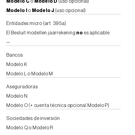
Modelo C
o
Modelo D
(uso opcional)
Modelo I
o
Modelo J
(uso opcional)
Entidades micro (art. 395a)
El Besluit modellen jaarrekening
no
es aplicable
—
Bancos
Modelo K
Modelo L o Modelo M
Aseguradoras
Modelo N
Modelo O (+ cuenta técnica opcional Modelo P)
Sociedades de inversión
Modelo Q o Modelo R