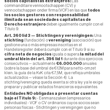
socios capitalistas extranjeros:
Las
commanditaire vennootschappen (CV) y
vennootschappen onder firma (VOF) en las que
todos
los socios gestores con responsabilidad
ilimitada sean sociedades capitalistas de
Derecho extranjero
deben igualmente cumplir con el
Título 9.
Art. 360 lid 3 — Stichtingen y verenigingen:
Una
stichting
(fundación) o
vereniging
(asociación) que
gestione una o más empresas inscritas en el
Handelsregister deberá cumplir con el Título 9 si su
cifra neta de negocios
iguala o supera
la mitad del
umbral klein del art. 396 lid 1
durante dos ejercicios
consecutivos — actualmente
€6.000.000
anuales
(sobre la base del umbral de €12M para netto-omzet
klein; la guía de la KvK cita €7,5M, que refleja umbrales
actualizados — véase la Sección 4). La
stichting/vereniging queda exenta si otra ley ya le exige
preparar y publicar estados financieros equivalentes.
Entidades NO obligadas a presentar cuentas
bajo el Título 9:
- Eenmanszaken (empresarios
individuales) - VOF o CV ordinarios cuyos socios sean
personas físicas - Stichtingen y verenigingen que no