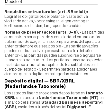
Modelo S
Requisitos estructurales (art. 5 Besluit):
Epígrafes obligatorios del balance: vaste activa,
vlottende activa, voorzieningen, eigen vermogen,
kortlopende schulden, langlopende schulden.
Normas de presentación (arts. 3–8):
- Las partidas
se muestran por separado y con claridad en una o más
columnas - Se exigen cifras comparativas del ejercicio
anterior siempre que sea posible - Las partidas vacías
pueden omitirse salvo que exista una cifra del año
anterior - Las partidas pueden subdividirse o agruparse
cuando sea adecuado - Las partidas numeradas pueden
trasladarse a las notas, repitiendo los subtotales en el
cuerpo del estado - Se permiten partidas adicionales
siempre que no dupliquen categorías existentes
Depósito digital — SBR/XBRL
(Nederlandse Taxonomie)
Los estados financieros deben depositarse en
formato
XBRL
utilizando la
Nederlandse Taxonomie (NT)
en
el marco del sistema
Standard Business Reporting
(SBR)
, enviados a través del portal
Digipoort
. El