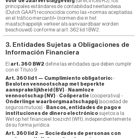
voor de Jaarverslaggeving
(directrices RJ), los
principales estándares de contabilidad neerlandesa
(Dutch GAAP) reconocidos como las «normas aceptadas
en el tráfico mercantil» (normen die in het
maatschappelijk verkeer als aanvaardbaar worden
beschouwd) conforme al art. 362 lid 1 BW2.
3. Entidades Sujetas a Obligaciones de
Información Financiera
El
art. 360 BW2
define las entidades que deben cumplir
con el Título 9:
Art. 360 lid 1 — Cumplimiento obligatorio:
-
Besloten vennootschap met beperkte
aansprakelijkheid (BV)
-
Naamloze
vennootschap (NV)
-
Coöperatie
(cooperativa) -
Onderlinge waarborgmaatschappij
(sociedad de
seguros mutuos) -
Bancos, entidades de pago e
instituciones de dinero electrónico
sujetos a la
Wet op het financieel toezicht (Wft), independientemente
de su forma jurídica
Art. 360 lid 2 — Sociedades de personas con