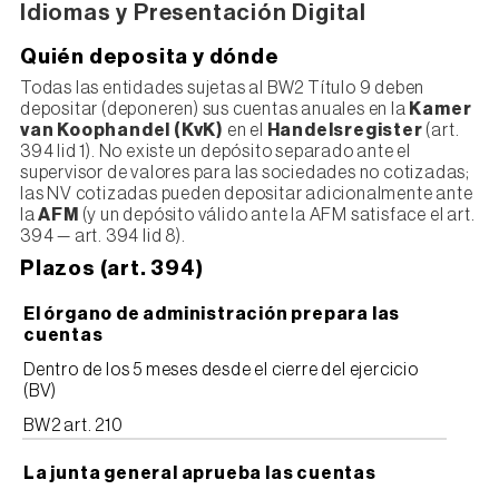
Idiomas y Presentación Digital
Quién deposita y dónde
Todas las entidades sujetas al BW2 Título 9 deben
depositar (deponeren) sus cuentas anuales en la
Kamer
van Koophandel (KvK)
en el
Handelsregister
(art.
394 lid 1). No existe un depósito separado ante el
supervisor de valores para las sociedades no cotizadas;
las NV cotizadas pueden depositar adicionalmente ante
la
AFM
(y un depósito válido ante la AFM satisface el art.
394 — art. 394 lid 8).
Plazos (art. 394)
El órgano de administración prepara las
cuentas
Dentro de los 5 meses desde el cierre del ejercicio
(BV)
BW2 art. 210
La junta general aprueba las cuentas