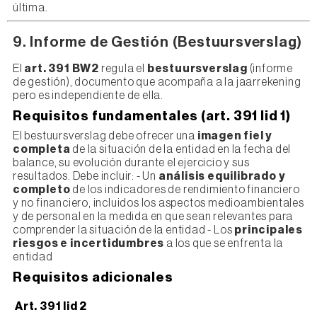
última.
9. Informe de Gestión (Bestuursverslag)
El
art. 391 BW2
regula el
bestuursverslag
(informe
de gestión), documento que acompaña a la jaarrekening
pero es independiente de ella.
Requisitos fundamentales (art. 391 lid 1)
El bestuursverslag debe ofrecer una
imagen fiel y
completa
de la situación de la entidad en la fecha del
balance, su evolución durante el ejercicio y sus
resultados. Debe incluir: - Un
análisis equilibrado y
completo
de los indicadores de rendimiento financiero
y no financiero, incluidos los aspectos medioambientales
y de personal en la medida en que sean relevantes para
comprender la situación de la entidad - Los
principales
riesgos e incertidumbres
a los que se enfrenta la
entidad
Requisitos adicionales
Art. 391 lid 2