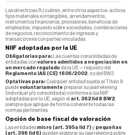
Las directrices RJ cubren, entre otros aspectos: activos
fijos materiales e intangibles, arrendamientos,
instrumentos financieros, provisiones, beneficios de
empleados, impuesto sobre sociedades, combinaciones
de negocios, reconocimiento de ingresos y
transacciones con partes vinculadas.
NIIF adoptadas por la UE
Obligatorias para:
Las cuentas consolidadas de
entidades con
valores admitidos a negociación en
un mercado regulado
de la UE — requisito del
Reglamento IAS (CE) 1606/2002
, no del BW2.
Optativas para:
Cualquier entidad sujeta al Título 9
puede
voluntariamente
preparar su jaarrekening
(individual y/o consolidada) conforme a las NIIF
adoptadas por la UE, según el
art. 362 lid 8 BW2
,
siempre que aplique de forma coherente todas las
normas pertinentes.
Opción de base fiscal de valoración
Las entidades
micro (art. 395a lid 7)
y
pequeñas
(art. 396 lid 6)
pueden elaborar su jaarrekening sobre