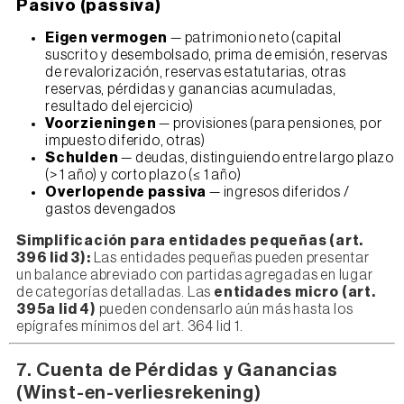
Pasivo (passiva)
Eigen vermogen
— patrimonio neto (capital
suscrito y desembolsado, prima de emisión, reservas
de revalorización, reservas estatutarias, otras
reservas, pérdidas y ganancias acumuladas,
resultado del ejercicio)
Voorzieningen
— provisiones (para pensiones, por
impuesto diferido, otras)
Schulden
— deudas, distinguiendo entre largo plazo
(> 1 año) y corto plazo (≤ 1 año)
Overlopende passiva
— ingresos diferidos /
gastos devengados
Simplificación para entidades pequeñas (art.
396 lid 3):
Las entidades pequeñas pueden presentar
un balance abreviado con partidas agregadas en lugar
de categorías detalladas. Las
entidades micro (art.
395a lid 4)
pueden condensarlo aún más hasta los
epígrafes mínimos del art. 364 lid 1.
7. Cuenta de Pérdidas y Ganancias
(Winst-en-verliesrekening)