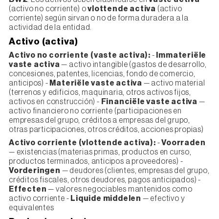
(activo no corriente) o
vlottende activa
(activo
corriente) según sirvan o no de forma duradera a la
actividad de la entidad.
Activo (activa)
Activo no corriente (vaste activa):
-
Immateriële
vaste activa
— activo intangible (gastos de desarrollo,
concesiones, patentes, licencias, fondo de comercio,
anticipos) -
Materiële vaste activa
— activo material
(terrenos y edificios, maquinaria, otros activos fijos,
activos en construcción) -
Financiële vaste activa
—
activo financiero no corriente (participaciones en
empresas del grupo, créditos a empresas del grupo,
otras participaciones, otros créditos, acciones propias)
Activo corriente (vlottende activa):
-
Voorraden
— existencias (materias primas, productos en curso,
productos terminados, anticipos a proveedores) -
Vorderingen
— deudores (clientes, empresas del grupo,
créditos fiscales, otros deudores, pagos anticipados) -
Effecten
— valores negociables mantenidos como
activo corriente -
Liquide middelen
— efectivo y
equivalentes