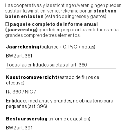
Las cooperativas y las stichtingen/verenigingen pueden
sustituir la winst-en-verliesrekening por un
staat van
baten en lasten
(estado de ingresos y gastos).
El
paquete completo de informe anual
(jaarverslag)
que deben preparar las entidades más
grandes comprende tres elementos:
Jaarrekening
(balance + C. PyG + notas)
BW2 art. 361
Todas las entidades sujetas al art. 360
Kasstroomoverzicht
(estado de flujos de
efectivo)
RJ 360 / NIC 7
Entidades medianas y grandes; no obligatorio para
pequeñas (art. 396)
Bestuursverslag
(informe de gestión)
BW2 art. 391