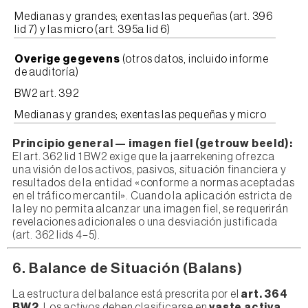
Medianas y grandes; exentas las pequeñas (art. 396
lid 7) y las micro (art. 395a lid 6)
Overige gegevens
(otros datos, incluido informe
de auditoría)
BW2 art. 392
Medianas y grandes; exentas las pequeñas y micro
Principio general — imagen fiel (getrouw beeld):
El art. 362 lid 1 BW2 exige que la jaarrekening ofrezca
una visión de los activos, pasivos, situación financiera y
resultados de la entidad «conforme a normas aceptadas
en el tráfico mercantil». Cuando la aplicación estricta de
la ley no permita alcanzar una imagen fiel, se requerirán
revelaciones adicionales o una desviación justificada
(art. 362 lids 4–5).
6. Balance de Situación (Balans)
La estructura del balance está prescrita por el
art. 364
BW2
. Los activos deben clasificarse en
vaste activa