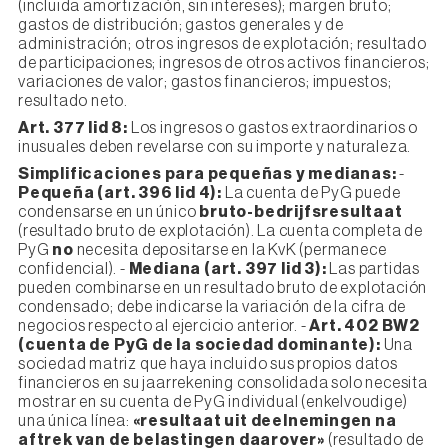
(incluida amortización, sin intereses); margen bruto;
gastos de distribución; gastos generales y de
administración; otros ingresos de explotación; resultado
de participaciones; ingresos de otros activos financieros;
variaciones de valor; gastos financieros; impuestos;
resultado neto.
Art. 377 lid 8:
Los ingresos o gastos extraordinarios o
inusuales deben revelarse con su importe y naturaleza.
Simplificaciones para pequeñas y medianas:
-
Pequeña (art. 396 lid 4):
La cuenta de PyG puede
condensarse en un único
bruto-bedrijfsresultaat
(resultado bruto de explotación). La cuenta completa de
PyG
no
necesita depositarse en la KvK (permanece
confidencial). -
Mediana (art. 397 lid 3):
Las partidas
pueden combinarse en un resultado bruto de explotación
condensado; debe indicarse la variación de la cifra de
negocios respecto al ejercicio anterior. -
Art. 402 BW2
(cuenta de PyG de la sociedad dominante):
Una
sociedad matriz que haya incluido sus propios datos
financieros en su jaarrekening consolidada solo necesita
mostrar en su cuenta de PyG individual (enkelvoudige)
una única línea:
«resultaat uit deelnemingen na
aftrek van de belastingen daarover»
(resultado de