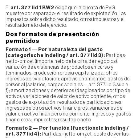
El
art. 377 lid 1 BW2
exige que la cuenta de PyG
muestre por separado: el resultado de explotación, los
impuestos sobre dicho resultado, otros impuestos y el
resultado neto del ejercicio.
Dos formatos de presentación
permitidos
Formato 1 — Por naturaleza del gasto
(categorische indeling / art. 377 lid 3):
Partidas:
netto-omzet (importe neto de la cifra de negocios);
variación de existencias de productos en curso y
terminados; producción propia capitalizada; otros
ingresos de explotación; aprovisionamientos; gastos de
personal (salarios, cargas sociales — art. 377 lid 3 sub e–
f); amortizaciones y deterioros (desglosados por tipo de
activo); variaciones de valor de activo corriente; otros
gastos de explotación; resultado de participaciones;
ingresos de otros activos financieros; variaciones de
valor en activo financiero no corriente; ingresos y gastos
financieros; impuestos; resultado neto.
Formato 2 — Por función (functionele indeling /
art. 377 lid 4):
Partidas: netto-omzet; coste de ventas