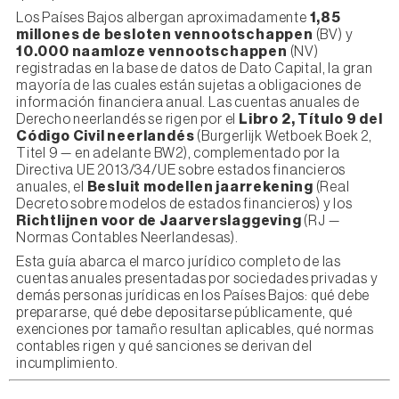
Los Países Bajos albergan aproximadamente
1,85
millones de besloten vennootschappen
(BV) y
10.000 naamloze vennootschappen
(NV)
registradas en la base de datos de Dato Capital, la gran
mayoría de las cuales están sujetas a obligaciones de
información financiera anual. Las cuentas anuales de
Derecho neerlandés se rigen por el
Libro 2, Título 9 del
Código Civil neerlandés
(Burgerlijk Wetboek Boek 2,
Titel 9 — en adelante BW2), complementado por la
Directiva UE 2013/34/UE sobre estados financieros
anuales, el
Besluit modellen jaarrekening
(Real
Decreto sobre modelos de estados financieros) y los
Richtlijnen voor de Jaarverslaggeving
(RJ —
Normas Contables Neerlandesas).
Esta guía abarca el marco jurídico completo de las
cuentas anuales presentadas por sociedades privadas y
demás personas jurídicas en los Países Bajos: qué debe
prepararse, qué debe depositarse públicamente, qué
exenciones por tamaño resultan aplicables, qué normas
contables rigen y qué sanciones se derivan del
incumplimiento.